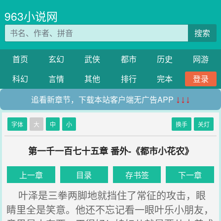
963小说网
搜索
首页
玄幻
武侠
都市
历史
网游
科幻
言情
其他
排行
完本
登录
追看新章节，下载本站客户端无广告APP
↓↓↓
字体
大
中
小
换手
关灯
第一千一百七十五章 番外-《都市小花农》
上一章
目录
存书签
下一章
叶泽是三拳两脚地就挡住了常征的攻击，眼
睛里全是笑意。他还不忘记看一眼叶乐小朋友，