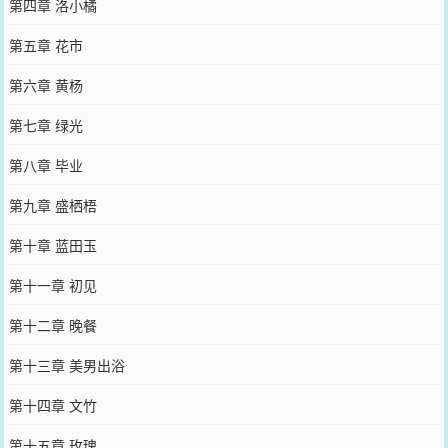
第四章 洛小橘
第五章 花市
第六章 黄杨
第七章 绿光
第八章 毕业
第九章 盛栖梧
第十章 蓝田玉
第十一章 初见
第十二章 晚餐
第十三章 美男出浴
第十四章 文竹
第十五章 玫瑰