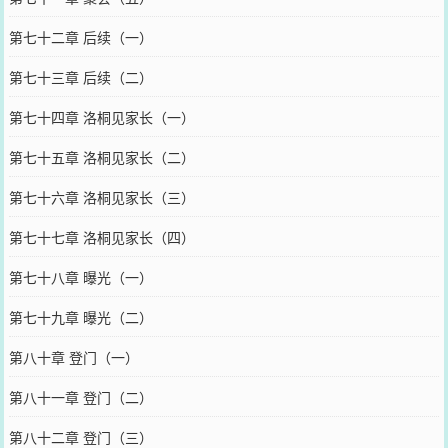
第七十二章 后续（一）
第七十三章 后续（二）
第七十四章 洛桐见家长（一）
第七十五章 洛桐见家长（二）
第七十六章 洛桐见家长（三）
第七十七章 洛桐见家长（四）
第七十八章 曝光（一）
第七十九章 曝光（二）
第八十章 登门（一）
第八十一章 登门（二）
第八十二章 登门（三）