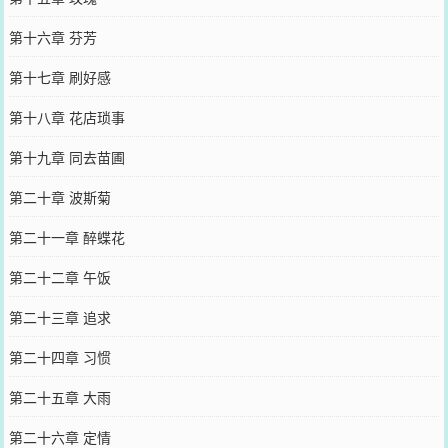
第十六章 芬芳
第十七章 刷好感
第十八章 花店琐事
第十九章 同去苗圃
第二十章 波斯菊
第二十一章 醉蝶花
第二十二章 午饭
第二十三章 追求
第二十四章 习惯
第二十五章 大雨
第二十六章 定情