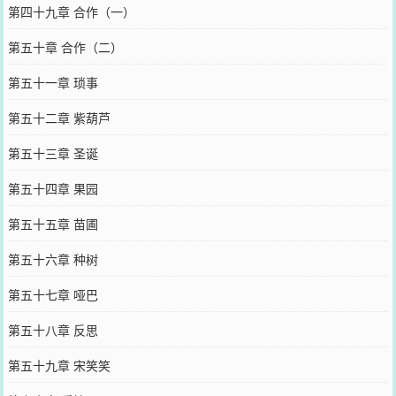
第四十九章 合作（一）
第五十章 合作（二）
第五十一章 琐事
第五十二章 紫葫芦
第五十三章 圣诞
第五十四章 果园
第五十五章 苗圃
第五十六章 种树
第五十七章 哑巴
第五十八章 反思
第五十九章 宋笑笑