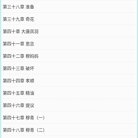
第三十八章 准备
第三十九章 奇花
第四十章 大唐凤羽
第四十一章 思念
第四十二章 穆妈妈
第四十三章 破坏
第四十四章 孝顺
第四十五章 精油
第四十六章 提议
第四十七章 穆青（一）
第四十八章 穆青（二）