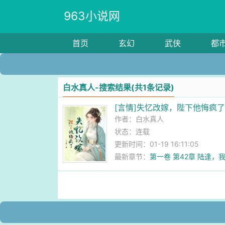
963小说网
首页
玄幻
武侠
都
白水真人-搜索结果(共1条记录)
[言情]失忆改嫁，陛下他悔疯
作者：
白水真人
状态：连载
更新时间：01-19 16:11:05
最新章节：
第一卷 第42章 陆逢，