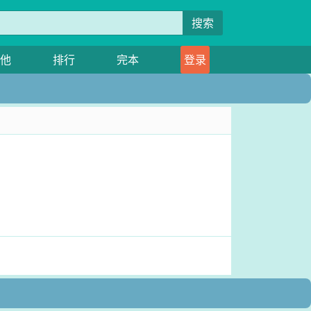
搜索
他
排行
完本
登录