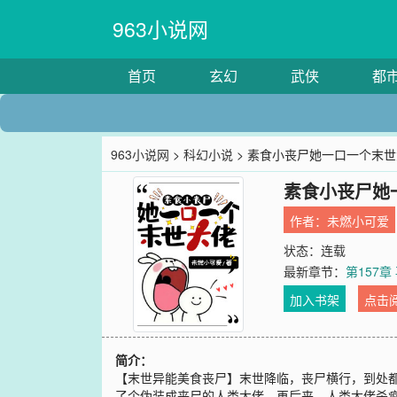
963小说网
首页
玄幻
武侠
都
963小说网
>
科幻小说
> 素食小丧尸她一口一个末
素食小丧尸她
作者：
未燃小可爱
状态：连载
最新章节：
第157
加入书架
点击
简介：
【末世异能美食丧尸】末世降临，丧尸横行，到处
了个伪装成丧尸的人类大佬。再后来，人类大佬杀疯