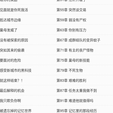
章 见面就是你死我活
第55章 突然谈交易
 抵达城市边缘
第59章 弱没有尸权
 巢母发威了
第63章 你别有压力
章 没有被探索的原因
第67章 成群结队的变异蚊子
 突如其来的偷袭
第71章 有主的丧尸怪物
 要面对的危险
第75章 巢母的新技能
章 感受新城市的黑科技
第79章 不死生物
 就这样结束？！
第83章 艰难的胜利
 最后解释的机会
第87章 任务太重我做不到
 我只欺负你啊
第91章 难道他就值得吗
章 被遗忘掉的记忆世界
第95章 记忆里的那段经历