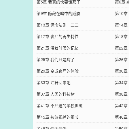
第5章 我真的快要饿死了
第6章
第9章 隐藏在暗中的威胁
第10章
第13章 保命法则一二三
第14章
第17章 丧尸的再生特性
第18章
第21章 活着时候的记忆
第22章
第25章 我们只是病了
第26章
第29章 变成丧尸的体验
第30章
第33章 江轩回来吧
第34章
第37章 人类的科技树
第38章
第41章 不尸道的单独训练
第42章
第45章 被忽视掉的细节
第46
第49章 你个混蛋
第50章