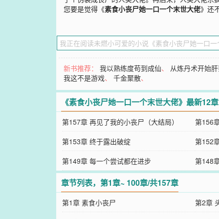
您要是觉得《
素食小丧尸她一口一个末世大佬
》还
新书推荐：
我以熟练度苟到成仙
、
从炼丹术开始肝
我这不是游戏
、
千金聚散
、
《素食小丧尸她一口一个末世大佬》最新12
第157章 再见了我的小丧尸（大结局）
第156
第153章 终于露出破绽
第152
第149章 每一个尝试都在进步
第148
章节列表，第1章~ 100章/共157章
第1章 素食小丧尸
第2章