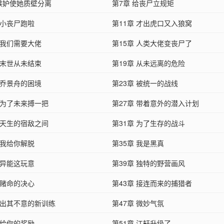
 嫉妒使她质壁分离
第7章 给丧尸立规矩
 小丧尸跑啦
第11章 才出虎口又入狼窝
 我们需要大佬
第15章 人类大佬变丧尸了
 末世从未结束
第19章 从未远离的危险
 乔景舟的困境
第23章 被统一的战线
 为了未来搏一把
第27章 带着意外的潜入计划
 天生的宿敌之间
第31章 为了生存的战斗
 我给你解脱
第35章 我是黑真
 异能这玩意
第39章 独特的野营画风
 赌命的决心
第43章 接连而来的捕猎者
章 出其不意的新训练
第47章 微妙气氛
 给你的奖励
第51章 江轩升级了