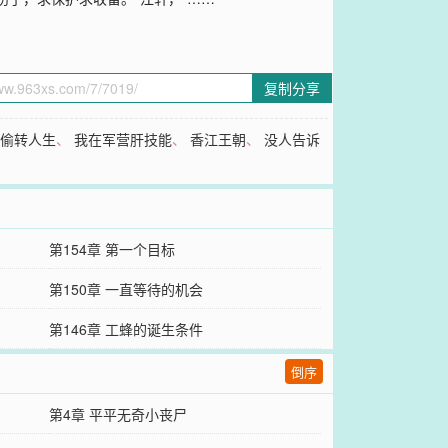
复制分享
、
偷转人生
、
我在军营肝技能
、
香江王朝
、
没人告诉
第154章 第一个目标
第150章 一直等待的机会
第146章 工蜂的诞生条件
倒序
第4章 平平无奇小丧尸