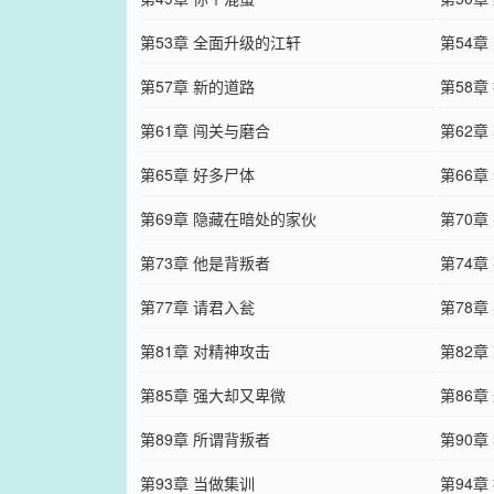
第53章 全面升级的江轩
第54
第57章 新的道路
第58章
第61章 闯关与磨合
第62章
第65章 好多尸体
第66
第69章 隐藏在暗处的家伙
第70章
第73章 他是背叛者
第74章
第77章 请君入瓮
第78
第81章 对精神攻击
第82章
第85章 强大却又卑微
第86章
第89章 所谓背叛者
第90章
第93章 当做集训
第94