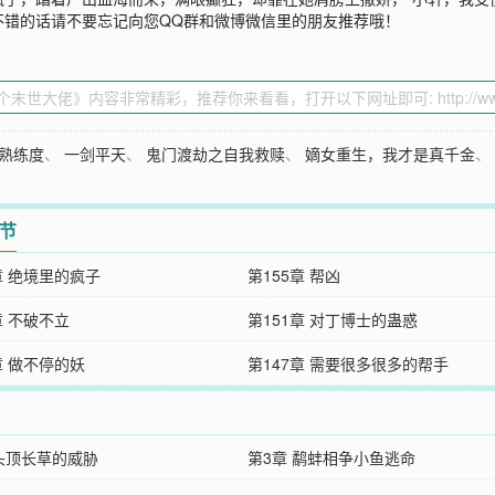
不错的话请不要忘记向您QQ群和微博微信里的朋友推荐哦！
熟练度
、
一剑平天
、
鬼门渡劫之自我救赎
、
嫡女重生，我才是真千金
章节
章 绝境里的疯子
第155章 帮凶
章 不破不立
第151章 对丁博士的蛊惑
章 做不停的妖
第147章 需要很多很多的帮手
 头顶长草的威胁
第3章 鹬蚌相争小鱼逃命