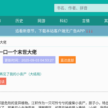
市
历史
网游
科幻
言情
其
追看新章节，下载本站客户端无广告APP
↓↓↓
世大佬
一口一个末世大佬
更新时间：2025-09-03 04:53:27
直达底部
章 再见了我的小丧尸（大结局）
阅读
都是危险的变异植物。江轩作为一只可怜兮兮的废柴小丧尸，胆子小，特
了，踏着尸山血海而来，满眼癫狂，却靠在她肩膀上撒娇，“小轩，我受伤