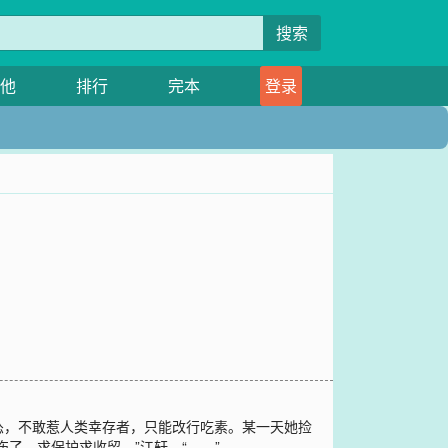
搜索
他
排行
完本
登录
怂，不敢惹人类幸存者，只能改行吃素。某一天她捡
了，求保护求收留。”江轩，“……”