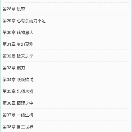
第28章 愿望
第29章 心有余而力不足
第30章 睹物思人
第31章 变幻莫测
第32章 破天之举
第33章 霸刀
第34章 跃跃欲试
第35章 出师未捷
第36章 情理之中
第37章 一线生机
第38章 自生世界