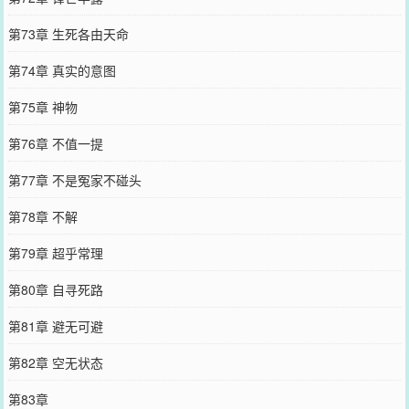
第73章 生死各由天命
第74章 真实的意图
第75章 神物
第76章 不值一提
第77章 不是冤家不碰头
第78章 不解
第79章 超乎常理
第80章 自寻死路
第81章 避无可避
第82章 空无状态
第83章