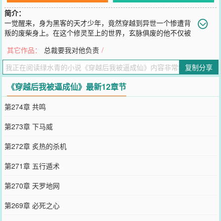
简介：
一觉醒来，身为黑客的天才少年，竟然穿越到异世一个惨遭背
叛的废柴身上。在这个修灵至上的世界，玄脉俱废的他不仅被
家族抛弃，还惨遭未婚妻退婚。饱受欺辱的方辰誓要逆天改命，练资
其它作品：
总裁要我对他负责
/
质，修灵力，且看他如何从小小的落魄门派，一步步飞升上界……
您要是觉得《
穿越后我被逼成仙
》还不错的话请不要忘记向您QQ群和
复制分享
微博微信里的朋友推荐哦！
《穿越后我被逼成仙》最新12章节
第274章 共鸣
第273章 下马威
第272章 炙热的杀机
第271章 五行遁术
第270章 天罗地网
第269章 必死之心