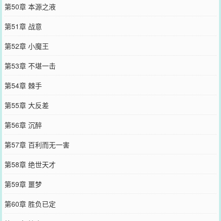
第50章 本源之液
第51章 战意
第52章 小魔王
第53章 不堪一击
第54章 棘手
第55章 大反差
第56章 沉醉
第57章 百利而无一害
第58章 绝世天才
第59章 噩梦
第60章 胜负已定