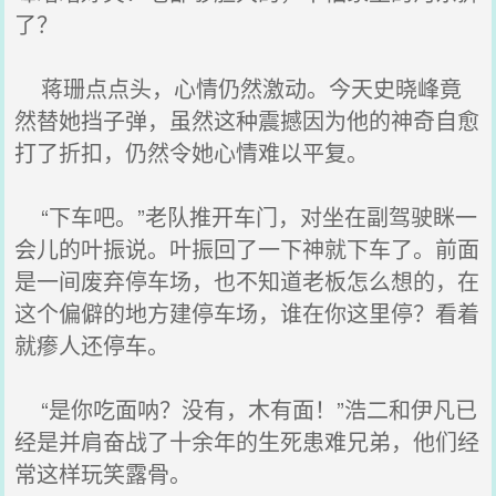
了？
蒋珊点点头，心情仍然激动。今天史晓峰竟
然替她挡子弹，虽然这种震撼因为他的神奇自愈
打了折扣，仍然令她心情难以平复。
“下车吧。”老队推开车门，对坐在副驾驶眯一
会儿的叶振说。叶振回了一下神就下车了。前面
是一间废弃停车场，也不知道老板怎么想的，在
这个偏僻的地方建停车场，谁在你这里停？看着
就瘆人还停车。
“是你吃面呐？没有，木有面！”浩二和伊凡已
经是并肩奋战了十余年的生死患难兄弟，他们经
常这样玩笑露骨。