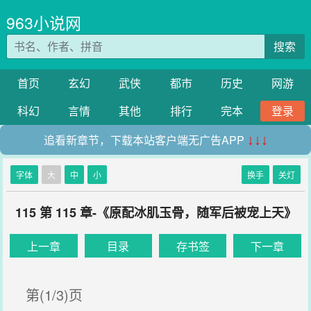
963小说网
搜索
首页
玄幻
武侠
都市
历史
网游
科幻
言情
其他
排行
完本
登录
追看新章节，下载本站客户端无广告APP
↓↓↓
字体
大
中
小
换手
关灯
115 第 115 章-《原配冰肌玉骨，随军后被宠上天》
上一章
目录
存书签
下一章
第(1/3)页