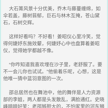
大石箐风景十分优美，乔木与藤蔓缠绵，如
伞若盖，藤树蓊郁，巨石与林木互掩，苍山黛
石，石树交辉。
这样好看吗？不好看！姜昭仪心里冷笑，觉
得何婕妤东施效颦，何婕妤心中也盘算着姜昭
仪，觉得她学都越不像。
“你咋知道我喜欢埋在沙子里，老舒服了。要
不一会儿你也试试。”他偷着乐呢，心想，这是
他唯一猜中蓝羽意图的一次。
邵总居然也在舞池中，他的舞伴是人力资源
部的李姐，两人都是头发散乱，满脸通红。史晓
峰暗暗好笑：老邵够胆大的，不怕家里的河东狮